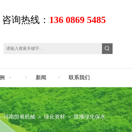
咨询热线：
136 0869 5485
例
新闻
联系我们
—河南恒睿机械
»
绿化资材
»
喷播绿化保水