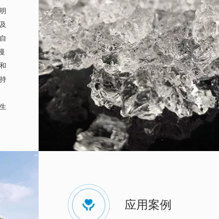
明
及
自
慢
和
持
生
应用案例