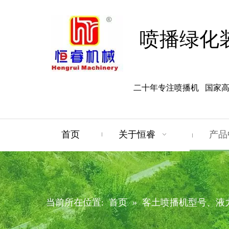
喷播绿化
二十年专注喷播机 国家
首页
关于恒睿
产品
当前所在位置:
首页
»
客土喷播机型号、液