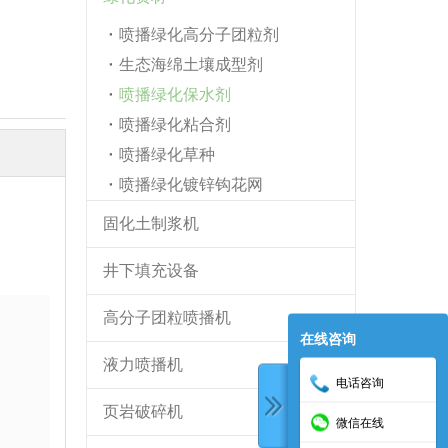
喷播绿化高分子团粒剂
生态海绵土壤成型剂
喷播绿化保水剂
喷播绿化粘合剂
喷播绿化草种
喷播绿化镀锌钩花网
固化土制浆机
井下填充设备
高分子团粒喷播机
在线咨询
液力喷播机
电话咨询
页岩破碎机
微信在线