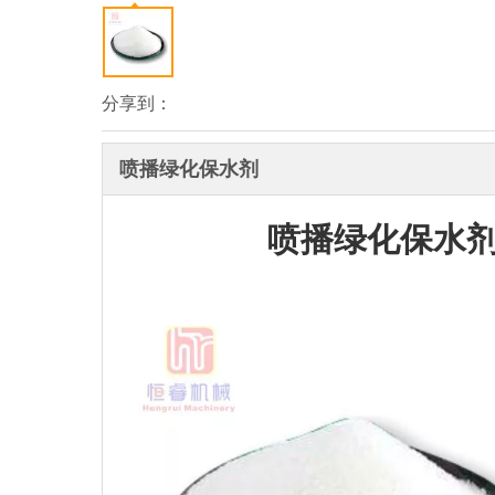
分享到：
喷播绿化保水剂
喷播绿化保水