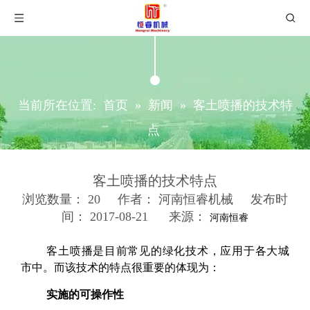
当前所在位置:
首页
»
新闻
»
客土喷播的技术特
点
客土喷播的技术特点
浏览数量：
20
作者： 河南恒睿机械 发布时
间： 2017-08-21 来源：
河南恒睿
["wechat","weibo","qzone","douban","email"]
客土喷播是目前常见的绿化技术，应用于各大城
市中。而该技术的特点很重要的体现为：
实施的可操作性