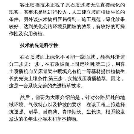
客土喷播
技术正视了原石质过坡无法直接绿化的
现实，实事求是地进行投入，人工建立坡面植物生长的
条件。另外该技术物料容易得到，施工规范，绿化效果
较好，达到美化公路环境及固坡的效果，有较好的可操
作性及实用价植。
技术的先进科学性
在石质坡面上绿化不可能一蹴面就，须循环渐进
分三步走
;一步，在石质坡面上固定丝网;第二步，用客
土喷播机向苗床骨架中喷填充有机土等基材提供植物生
长的先决土壤条件;第三步，实施液压喷播植草。因此，
这是一套系统完善的先进植草技术。
然后，需要为大家介绍的是，针对公路所处的地
域环境、气候特点以及护坡的要求，在该工程上拟选择
抗逆强、耐旱、耐瘠薄、青绿期长、生长快、根系较发
发达的多年生小灌木和草本植物。