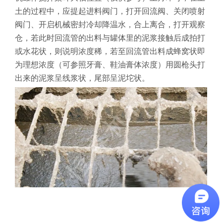
土的过程中，应提起进料阀门，打开回流阀、关闭喷射
阀门、开启机械密封冷却降温水，合上离合，打开观察
仓，若此时回流管的出料与罐体里的泥浆接触后成拍打
或水花状，则说明浓度稀，若至回流管出料成蜂窝状即
为理想浓度（可参照牙膏、鞋油膏体浓度）用圆枪头打
出来的泥浆呈线浆状，尾部呈泥坨状。