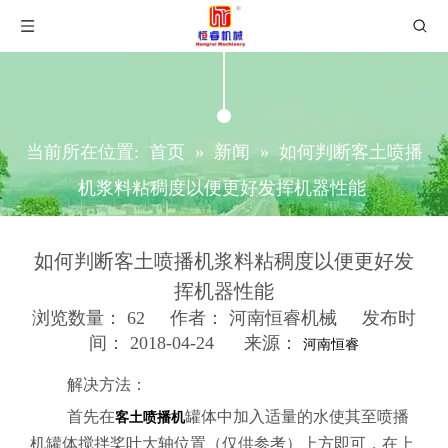
当前所在位置:
首页
»
新闻
»
如何判断客土喷播
机浆料粘稠度以便更好发挥机器性能
如何判断客土喷播机浆料粘稠度以便更好发
挥机器性能
浏览数量：
62
作者： 河南恒睿机械 发布时
间： 2018-04-24 来源：
河南恒睿
["wechat","weibo","qzone","douban","email"]
解决方法：
首先在
罐体中加入适量的水使其至喷播
客土喷播机
机罐体搅拌桨叶大轴位置（仅供参考）上方即可，在上