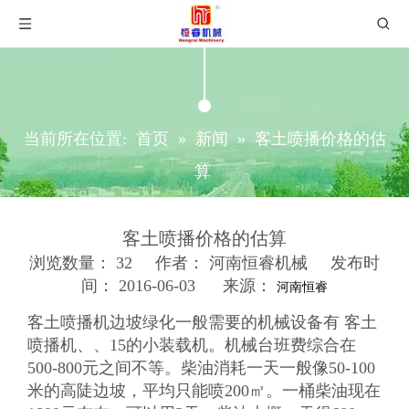
当前所在位置:
首页
»
新闻
»
客土喷播价格的估
算
客土喷播价格的估算
浏览数量：
32
作者： 河南恒睿机械 发布时
间： 2016-06-03 来源：
河南恒睿
["wechat","weibo","qzone","douban","email"]
客土喷播机边坡绿化一般需要的机械设备有 客土
喷播机、、15的小装载机。机械台班费综合在
500-800元之间不等。柴油消耗一天一般像50-100
米的高陡边坡，平均只能喷200㎡。一桶柴油现在