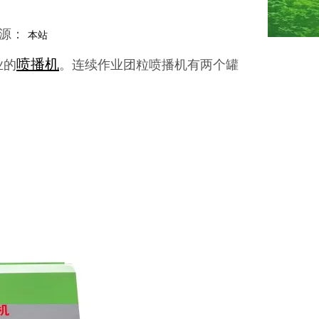
来源：
本站
喷播机
业的
。连续作业团粒喷播机有两个罐