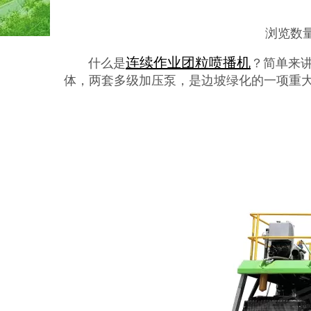
浏览数
["wechat","weibo","qzone","douban","email"]
连续作业团粒喷播机
什么是
？简单来
体，两套多级加压泵，是边坡绿化的一项重