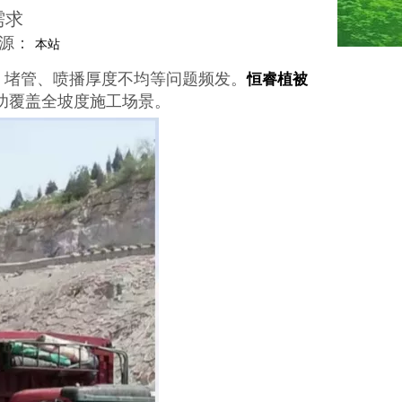
需求
来源：
本站
堵管、喷播厚度不均等问题频发。
恒睿植被
成功覆盖全坡度施工场景。