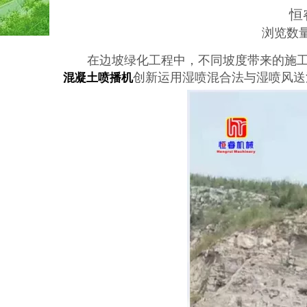
恒
浏览数
["wechat","weibo","qzone","douban","email"]
在边坡绿化工程中，不同坡度带来的施工难
创新运用湿喷混合法与湿喷风送
混凝土喷播机