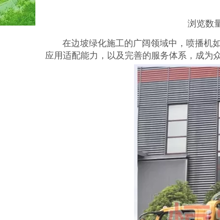
浏览数
["wechat","weibo","qzone","douban","email"]
在边坡绿化施工的广阔领域中，喷播机如同
应用适配能力，以及完善的服务体系，成为