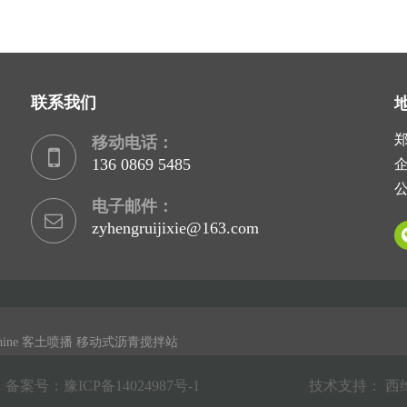
联系我们
移动电话：
136 0869 5485
企
公
电子邮件：
zyhengruijixie@163.com
hine
客土喷播
移动式沥青搅拌站
司 备案号：
豫ICP备14024987号-1
技术支持：
西