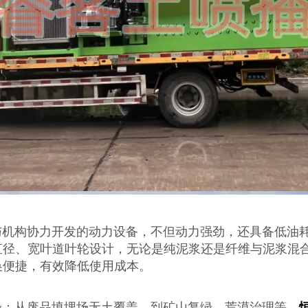
与机构协力开发的动力设备，不但动力强劲，还具备低油
直径、宽叶道叶轮设计，无论是纯泥浆还是纤维与泥浆混
换便捷，有效降低使用成本。
；从废品填埋场无土覆盖，到矿山复绿、荒漠治理等，