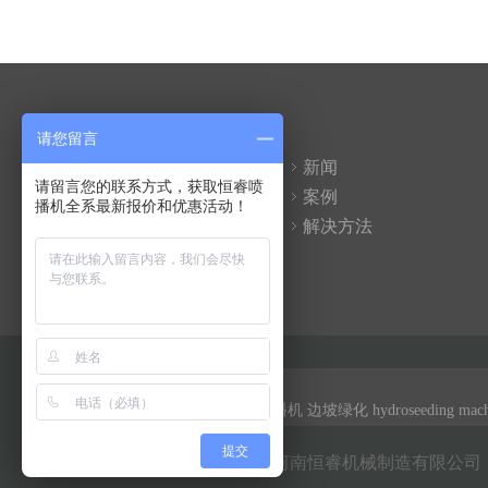
快速导航
请您留言
产品
新闻
请留言您的联系方式，获取恒睿喷
联系我们
案例
播机全系最新报价和优惠活动！
视频
解决方法
关于我们
友情链接：
恒睿机械
客土喷播机
喷播机
边坡绿化
hydroseeding mac
提交
版权：Copyright © 2018 河南恒睿机械制造有限公