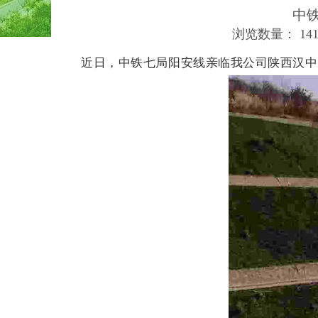
中
浏览数量：
14
["wechat","weibo","qzone","douban","email"]
近日，中铁七局阳安线亲临我公司陕西汉中