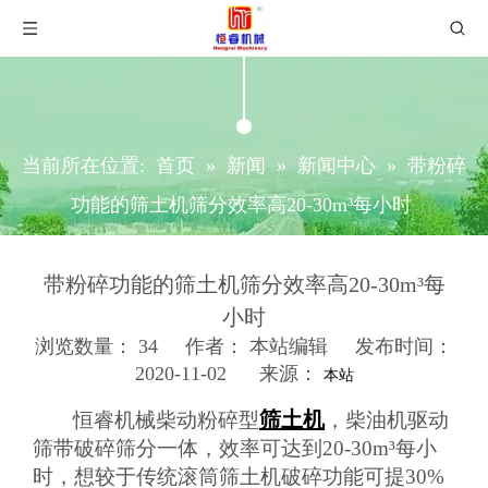
当前所在位置:
首页
»
新闻
»
新闻中心
»
带粉碎
功能的筛土机筛分效率高20-30m³每小时
带粉碎功能的筛土机筛分效率高20-30m³每
小时
浏览数量：
34
作者： 本站编辑 发布时间：
2020-11-02 来源：
本站
["wechat","weibo","qzone","douban","email"]
筛土机
恒睿机械柴动粉碎型
，柴油机驱动
筛带破碎筛分一体，效率可达到
20-30m
³每小
时，想较于传统滚筒筛土机破碎功能可提
30%