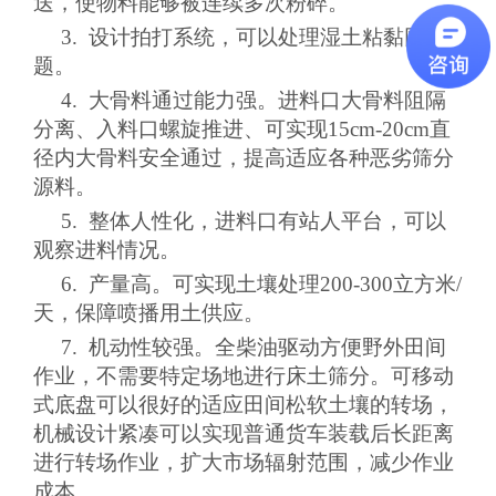
送，使物料能够被连续多次粉碎。
3.
设计拍打系统，可以处理湿土粘黏网难
题。
4.
大骨料通过能力强。进料口大骨料阻隔
分离、入料口螺旋推进、可实现
15cm-20cm
直
径内大骨料安全通过，提高适应各种恶劣筛分
源料。
5.
整体人性化，进料口有站人平台，可以
观察进料情况。
6.
产量高。可实现土壤处理
200-300
立方米
/
天，保障喷播用土供应。
7.
机动性较强。全柴油驱动方便野外田间
作业，不需要特定场地进行床土筛分。可移动
式底盘可以很好的适应田间松软土壤的转场，
机械设计紧凑可以实现普通货车装载后长距离
进行转场作业，扩大市场辐射范围，减少作业
成本。