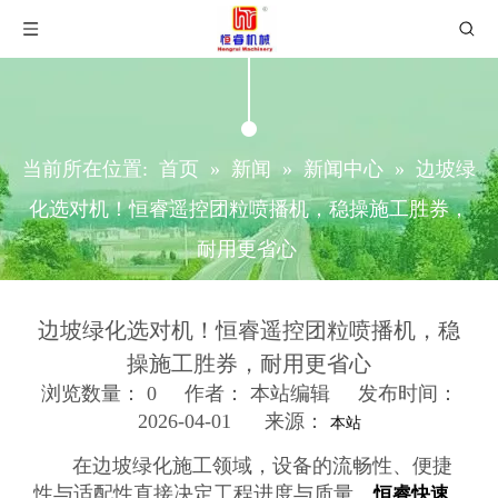
当前所在位置:
首页
»
新闻
»
新闻中心
»
边坡绿
化选对机！恒睿遥控团粒喷播机，稳操施工胜券，
耐用更省心
边坡绿化选对机！恒睿遥控团粒喷播机，稳
操施工胜券，耐用更省心
浏览数量：
0
作者： 本站编辑 发布时间：
2026-04-01 来源：
本站
["wechat","weibo","qzone","douban","email"]
在边坡绿化施工领域，设备的流畅性、便捷
性与适配性直接决定工程进度与质量。
恒睿快速