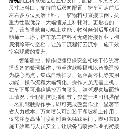
的上料系统经过匠心设计，配备二米见方大
播机
尺寸上料口，支持前后双向配置，铲车可从前后
左右多方位灵活上料，一铲物料可直接倾倒，抗
重力性能优异，大幅缩减上料耗时。更贴心的
是，设备搭载自动筛土功能，物料倾倒后即刻启
动筛土工序，铲车第二铲料可无缝衔接作业，彻
底消除等待空档，让施工流程行云流水，施工效
率实现质的提升。
智能遥控，操作便捷更保安全相较于传统喷
播设备的繁琐操作，恒睿这款喷播机以智能遥控
为核心亮点，集成自动扫喷、远距离停机等实用
功能，操作流程大幅简化。操作人员无需上机，
在车下即可准确操控万向喷头，清晰观察坡面施
工情况，全程把控喷播细节，仅需一名司机搭配
一名副驾驶操作手，即可完成整套作业，显著节
省人力成本。万向喷头可加装于爬坡机上使用，
仅需注意高油门喷射时避免猛踩油门，即可兼顾
施工效率与人员安全，让设备与喷播作业的衔接